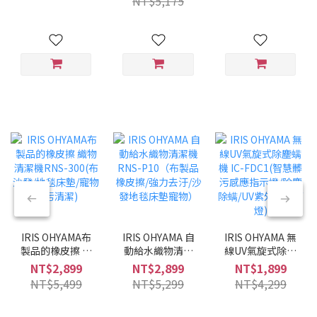
NT$5,175
兩用/兩色可選/低
噪音)
IRIS OHYAMA布
IRIS OHYAMA 自
IRIS OHYAMA 無
製品的橡皮擦 織
動給水織物清潔
線UV氣旋式除塵
物清潔機RNS-
機 RNS-P10（布
螨機 IC-FDC1(智
NT$2,899
NT$2,899
NT$1,899
300(布沙發/地毯
製品橡皮擦/強力
慧髒污感應指示
NT$5,499
NT$5,299
NT$4,299
床墊/寵物髒污清
去汙/沙發地毯床
燈/除塵除螨/UV
潔)
墊寵物）
紫外線殺菌燈)