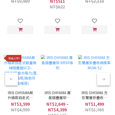
NT$9,989
NT$511
NT$2,118
黑/6種調理模式/
NT$622
多合一)
新品上市 !
IRIS OHYAMA新
IRIS OHYAMA 萬
IRIS OHYAMA 方
升級款自走式輕
能摺疊層架
形雙層折疊收納
量無線吸塵器
KRSR系列
推車 MUW-S2
NT$3,599
NT$2,649 ~
NT$1,499
SCD-185P(氣旋
NT$4,999
NT$4,399
NT$1,765
大吸力/直立手持