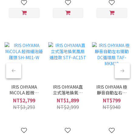
IRIS OHYAMA
IRIS OHYAMA直
IRIS OHYAMA 極
MiCOLA 超微細
立式落地換氣風
靜音自動左右擺
泡蓮蓬頭 SH-
扇 遙控款 STF-
動DC循環扇
NT$2,799
NT$1,899
NT$799
M01-W
AC15T
TAF-MKM10
NT$3,293
NT$2,999
NT$940