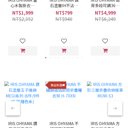
心木製掛衣架
石塗層IH不沾平
背多段可調360°
WTHR-830
底鍋 28CM VDI-
旋轉布質舒適躺
NT$1,999
NT$799
NT$4,999
F28 (酒紅色)
椅 FACN-KHB
NT$2,352
NT$940
NT$6,249
單品免運🚚
IRIS OHYAMA 鑽
IRIS OHYAMA 不
IRIS OHYAMA 方