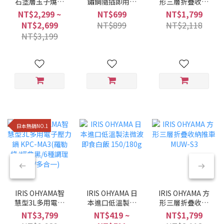
石塗層玉子燒鍋
鏽鋼隨插即用折
形三層折疊收納
MEGI系列 (6件/9
疊曬衣架 H-
推車 MUW-S3
NT$2,299 ~
NT$699
NT$1,799
件組/兩種色系)
70XN
NT$2,699
NT$899
NT$2,118
NT$3,199
日本熱銷NO.1
IRIS OHYAMA智
IRIS OHYAMA 日
IRIS OHYAMA 方
慧型3L多用電子
本進口低溫製法
形三層折疊收納
壓力鍋 KPC-
微波即食白飯
推車 MUW-S3
NT$3,799
NT$419 ~
NT$1,799
MA3(羅勒綠/經典
150/180g