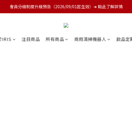
會員分級制度升級預告（2026/09/01起生效）➔ 點此了解詳情
IRIS
注目商品
所有商品
商用清掃機器人
飲品定