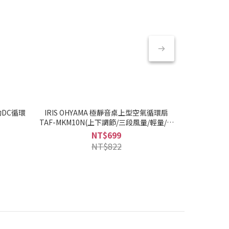
動DC循環
IRIS OHYAMA 極靜音桌上型空氣循環扇
IRIS OHY
TAF-MKM10N(上下調節/三段風量/輕量/辦
列/30W-45W
公室好物)
NT$699
NT$
NT$822