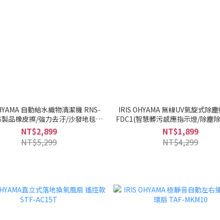
 OHYAMA 自動給水織物清潔機 RNS-
IRIS OHYAMA 無線UV氣旋式除塵螨
布製品橡皮擦/強力去汙/沙發地毯床
FDC1(智慧髒污感應指示燈/除塵除
墊寵物）
外線殺菌燈)
NT$2,899
NT$1,899
NT$5,299
NT$4,299