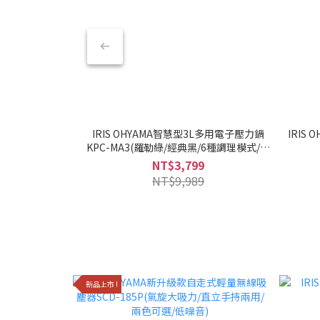
IRIS OHYAMA智慧型3L多用電子壓力鍋
IRIS
KPC-MA3(羅勒綠/經典黑/6種調理模式/多
合一)
NT$3,799
NT$9,989
新品上市 !