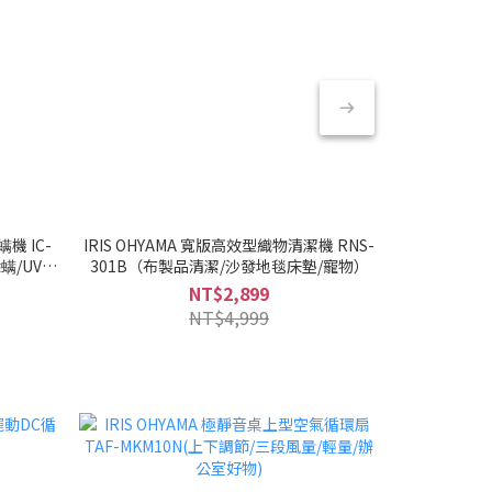
機 IC-
IRIS OHYAMA 寬版高效型織物清潔機 RNS-
IRIS OH
螨/UV紫
301B（布製品清潔/沙發地毯床墊/寵物）
NT$2,899
NT$4,999
入門款首選！