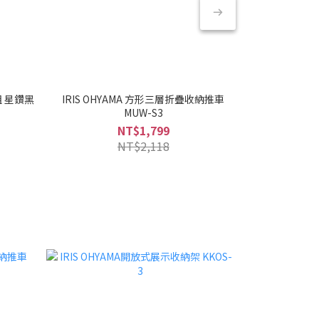
組 星鑽黑
IRIS OHYAMA 方形三層折疊收納推車
IRIS OHYA
MUW-S3
NT$1,799
NT$2,118
日本熱銷NO.1