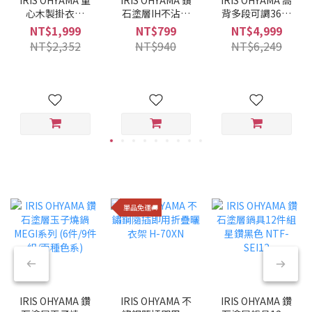
心木製掛衣架
石塗層IH不沾平
背多段可調360°
WTHR-830
底鍋 28CM VDI-
旋轉布質舒適躺
NT$1,999
NT$799
NT$4,999
F28 (酒紅色)
椅 FACN-KHB
NT$2,352
NT$940
NT$6,249
單品免運🚚
IRIS OHYAMA 鑽
IRIS OHYAMA 不
IRIS OHYAMA 鑽