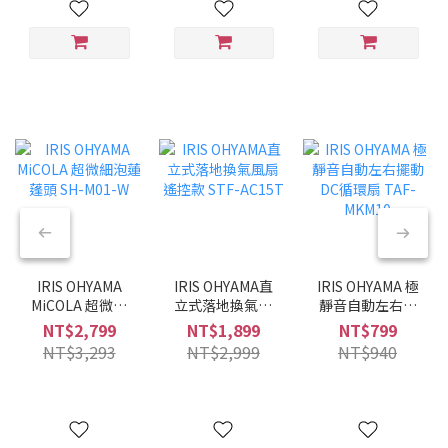
IRIS OHYAMA
IRIS OHYAMA直
IRIS OHYAMA 極
MiCOLA 超微細
立式落地換氣風
靜音自動左右擺
泡蓮蓬頭 SH-
扇 遙控款 STF-
動DC循環扇
NT$2,799
NT$1,899
NT$799
M01-W
AC15T
TAF-MKM10
NT$3,293
NT$2,999
NT$940