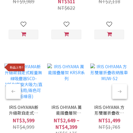
NT$9,989
NT$511
NT$2,118
黑/6種調理模式/
NT$622
多合一)
新品上市 !
IRIS OHYAMA新
IRIS OHYAMA 萬
IRIS OHYAMA 方
升級款自走式輕
能摺疊層架
形雙層折疊收納
量無線吸塵器
KRSR系列
推車 MUW-S2
NT$3,599
NT$2,649 ~
NT$1,499
SCD-185P(氣旋
NT$4,999
NT$4,399
NT$1,765
大吸力/直立手持