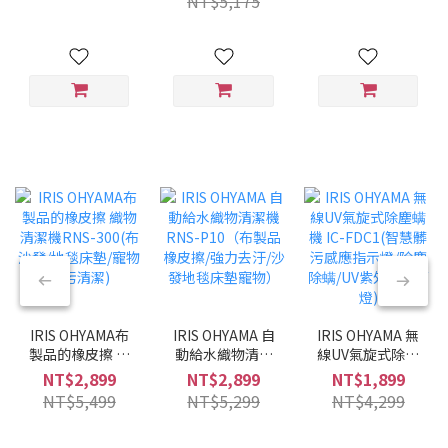
NT$5,175
兩用/兩色可選/低
噪音)
IRIS OHYAMA布
IRIS OHYAMA 自
IRIS OHYAMA 無
製品的橡皮擦 織
動給水織物清潔
線UV氣旋式除塵
物清潔機RNS-
機 RNS-P10（布
螨機 IC-FDC1(智
NT$2,899
NT$2,899
NT$1,899
300(布沙發/地毯
製品橡皮擦/強力
慧髒污感應指示
NT$5,499
NT$5,299
NT$4,299
床墊/寵物髒污清
去汙/沙發地毯床
燈/除塵除螨/UV
潔)
墊寵物）
紫外線殺菌燈)