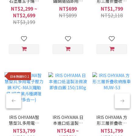
石塗層玉子燒鍋
鏽鋼隨插即用折
形三層折疊收納
MEGI系列 (6件/9
疊曬衣架 H-
推車 MUW-S3
NT$2,299 ~
NT$699
NT$1,799
件組/兩種色系)
70XN
NT$2,699
NT$899
NT$2,118
NT$3,199
日本熱銷NO.1
IRIS OHYAMA智
IRIS OHYAMA 日
IRIS OHYAMA 方
慧型3L多用電子
本進口低溫製法
形三層折疊收納
壓力鍋 KPC-
微波即食白飯
推車 MUW-S3
NT$3,799
NT$419 ~
NT$1,799
MA3(羅勒綠/經典
150/180g