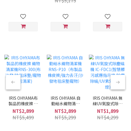
NT$5,175
兩用/兩色可選/低
噪音)
IRIS OHYAMA布
IRIS OHYAMA 自
IRIS OHYAMA 無
製品的橡皮擦 織
動給水織物清潔
線UV氣旋式除塵
物清潔機RNS-
機 RNS-P10（布
螨機 IC-FDC1(智
NT$2,899
NT$2,899
NT$1,899
300(布沙發/地毯
製品橡皮擦/強力
慧髒污感應指示
NT$5,499
NT$5,299
NT$4,299
床墊/寵物髒污清
去汙/沙發地毯床
燈/除塵除螨/UV
潔)
墊寵物）
紫外線殺菌燈)