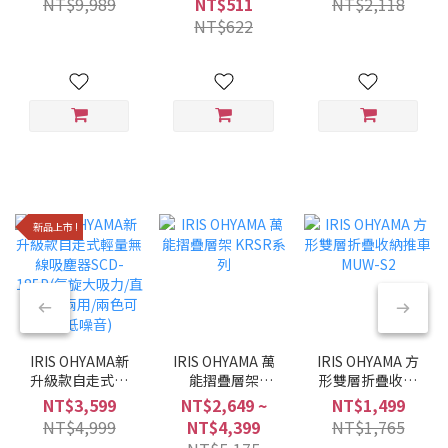
NT$9,989
NT$511
NT$2,118
黑/6種調理模式/
NT$622
多合一)
新品上市 !
IRIS OHYAMA新
IRIS OHYAMA 萬
IRIS OHYAMA 方
升級款自走式輕
能摺疊層架
形雙層折疊收納
量無線吸塵器
KRSR系列
推車 MUW-S2
NT$3,599
NT$2,649 ~
NT$1,499
SCD-185P(氣旋
NT$4,999
NT$4,399
NT$1,765
大吸力/直立手持