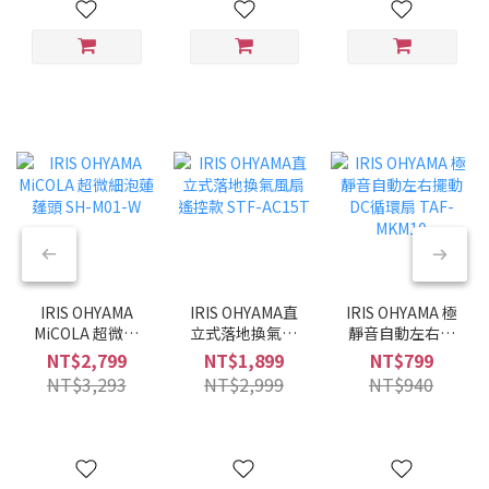
IRIS OHYAMA
IRIS OHYAMA直
IRIS OHYAMA 極
MiCOLA 超微細
立式落地換氣風
靜音自動左右擺
泡蓮蓬頭 SH-
扇 遙控款 STF-
動DC循環扇
NT$2,799
NT$1,899
NT$799
M01-W
AC15T
TAF-MKM10
NT$3,293
NT$2,999
NT$940