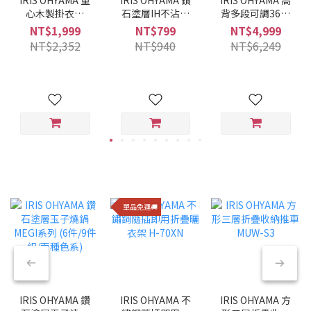
心木製掛衣架
石塗層IH不沾平
背多段可調360°
WTHR-830
底鍋 28CM VDI-
旋轉布質舒適躺
NT$1,999
NT$799
NT$4,999
F28 (酒紅色)
椅 FACN-KHB
NT$2,352
NT$940
NT$6,249
單品免運🚚
IRIS OHYAMA 鑽
IRIS OHYAMA 不
IRIS OHYAMA 方