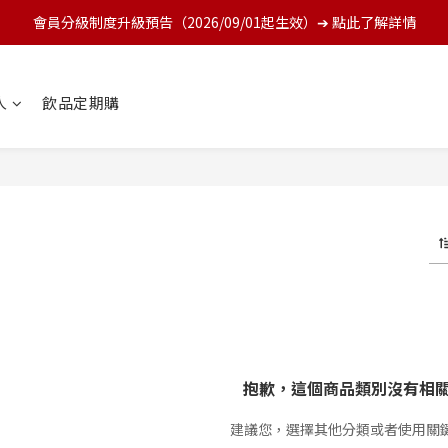
會員分級制度升級預告（2026/09/01起生效）➔ 點此了解詳情
人
飲品定期購
抱歉，這個商品類別沒有相
建議您，選擇其他分類或者使用關