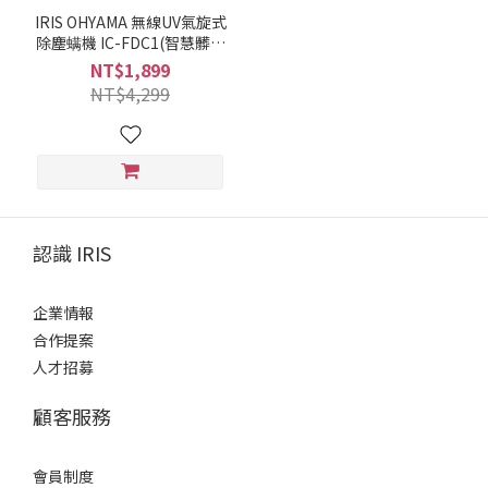
IRIS OHYAMA 無線UV氣旋式
除塵螨機 IC-FDC1(智慧髒污
感應指示燈/除塵除螨/UV紫
NT$1,899
外線殺菌燈)
NT$4,299
認識 IRIS
企業情報
合作提案
人才招募
顧客服務
會員制度