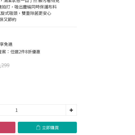
，清潔狀態一目了然 髒污看得見
次高速拍打，吸出塵螨同時保護布料
氣旋式吸頭，雙重除菌更安心
環保又節約
 享免運
案：任選2件8折優惠
,299
立即購買