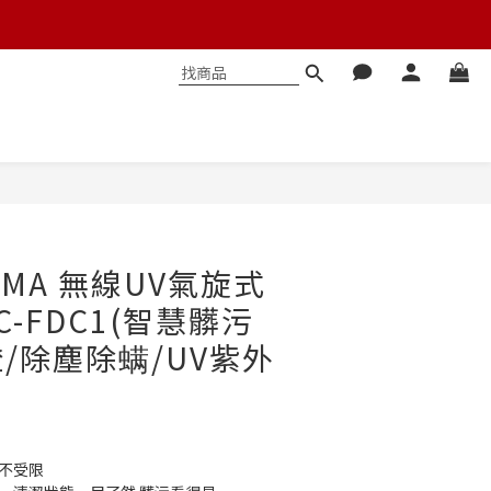
立即購買
YAMA 無線UV氣旋式
C-FDC1(智慧髒污
/除塵除螨/UV紫外
所不受限