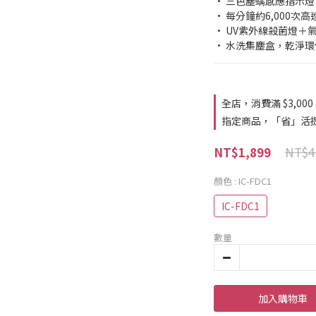
• 三色塵螨感應指示燈
• 每分鐘約6,000
• UV紫外線殺菌燈＋
• 水洗集塵盒，乾淨
全店，消費滿 $3,000
指定商品，「省」活提
NT$4
NT$1,899
顏色
: IC-FDC1
IC-FDC1
數量
加入購物車