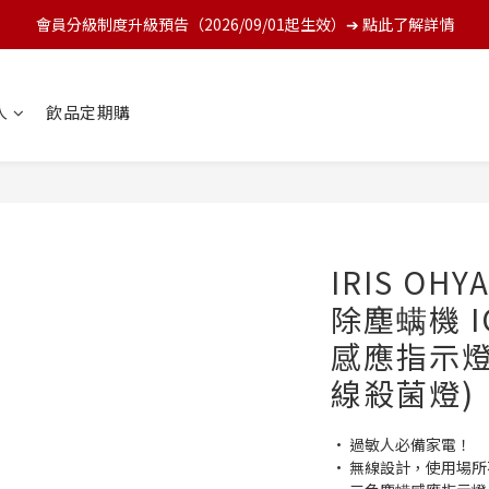
會員分級制度升級預告（2026/09/01起生效）➔ 點此了解詳情
人
飲品定期購
IRIS OH
除塵螨機 I
感應指示燈
線殺菌燈)
• 過敏人必備家電！
• 無線設計，使用場