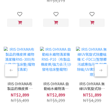
NT$5,175
兩用/兩色可選/低
噪音)
IRIS OHYAMA布
IRIS OHYAMA 自
IRIS OHYAMA 無
製品的橡皮擦 織
動給水織物清潔
線UV氣旋式除塵
物清潔機RNS-
機 RNS-P10（布
螨機 IC-FDC1(智
NT$2,899
NT$2,899
NT$1,899
300(布沙發/地毯
製品橡皮擦/強力
慧髒污感應指示
NT$5,499
NT$5,299
NT$4,299
床墊/寵物髒污清
去汙/沙發地毯床
燈/除塵除螨/UV
潔)
墊寵物）
紫外線殺菌燈)