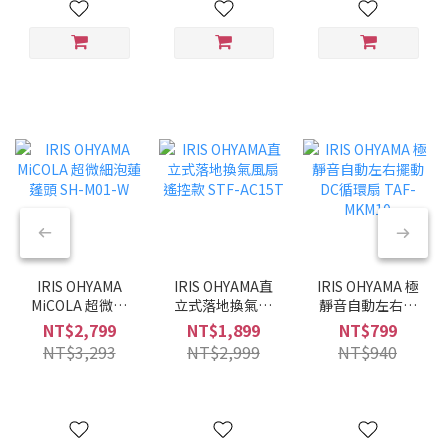
IRIS OHYAMA
IRIS OHYAMA直
IRIS OHYAMA 極
MiCOLA 超微細
立式落地換氣風
靜音自動左右擺
泡蓮蓬頭 SH-
扇 遙控款 STF-
動DC循環扇
NT$2,799
NT$1,899
NT$799
M01-W
AC15T
TAF-MKM10
NT$3,293
NT$2,999
NT$940