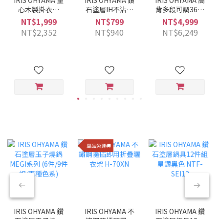
心木製掛衣架
石塗層IH不沾平
背多段可調360°
WTHR-830
底鍋 28CM VDI-
旋轉布質舒適躺
NT$1,999
NT$799
NT$4,999
F28 (酒紅色)
椅 FACN-KHB
NT$2,352
NT$940
NT$6,249
單品免運🚚
IRIS OHYAMA 鑽
IRIS OHYAMA 不
IRIS OHYAMA 鑽