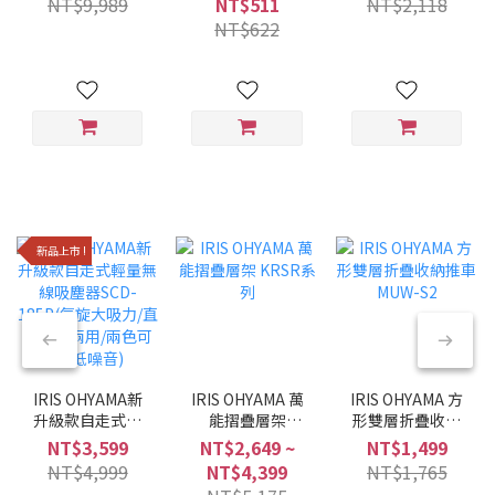
NT$9,989
NT$511
NT$2,118
黑/6種調理模式/
NT$622
多合一)
新品上市 !
IRIS OHYAMA新
IRIS OHYAMA 萬
IRIS OHYAMA 方
升級款自走式輕
能摺疊層架
形雙層折疊收納
量無線吸塵器
KRSR系列
推車 MUW-S2
NT$3,599
NT$2,649 ~
NT$1,499
SCD-185P(氣旋
NT$4,999
NT$4,399
NT$1,765
大吸力/直立手持