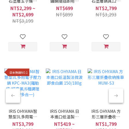
石塗層玉子燒鍋
鏽鋼隨插即用折
石塗層鍋具12件
MEGI系列 (6件/9
疊曬衣架 H-
組 星鑽黑色
NT$2,299 ~
NT$699
NT$2,799
件組/兩種色系)
70XN
NTF-SEI12
NT$2,699
NT$899
NT$3,293
NT$3,199
日本熱銷NO.1
IRIS OHYAMA智
IRIS OHYAMA 日
IRIS OHYAMA 方
慧型3L多用電子
本進口低溫製法
形三層折疊收納
壓力鍋 KPC-
微波即食白飯
推車 MUW-S3
NT$3,799
NT$419 ~
NT$1,799
MA3(羅勒綠/經典
150/180g