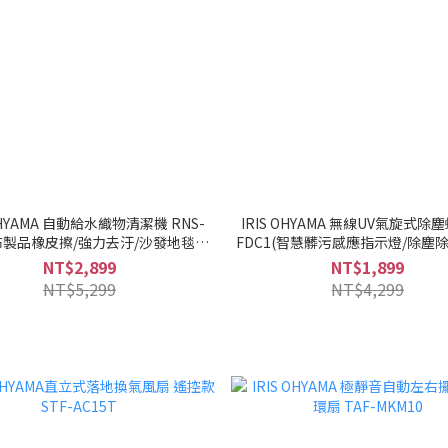
 OHYAMA 自動給水織物清潔機 RNS-
IRIS OHYAMA 無線UV氣旋式除塵螨
布製品橡皮擦/強力去汙/沙發地毯床
FDC1(智慧髒污感應指示燈/除塵除
墊寵物）
外線殺菌燈)
NT$2,899
NT$1,899
NT$5,299
NT$4,299