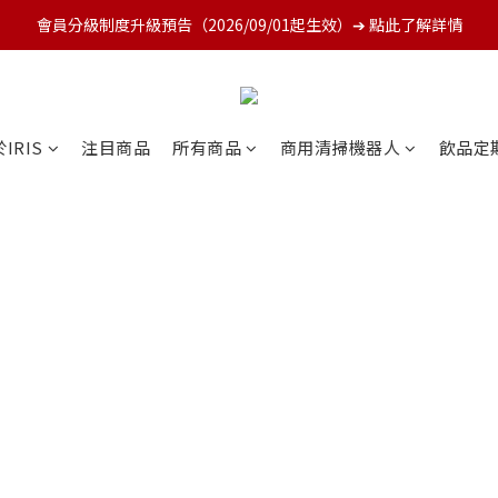
會員分級制度升級預告（2026/09/01起生效）➔ 點此了解詳情
IRIS
注目商品
所有商品
商用清掃機器人
飲品定