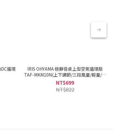
動DC循環
IRIS OHYAMA 極靜音桌上型空氣循環扇
IRIS OHY
TAF-MKM10N(上下調節/三段風量/輕量/辦
列/30W-45W
公室好物)
NT$699
NT$
NT$822