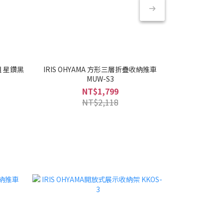
組 星鑽黑
IRIS OHYAMA 方形三層折疊收納推車
IRIS OHYA
MUW-S3
NT$1,799
NT$2,118
日本熱銷NO.1