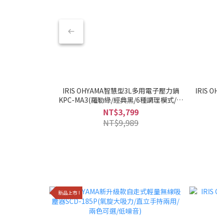
IRIS OHYAMA智慧型3L多用電子壓力鍋
IRIS
KPC-MA3(羅勒綠/經典黑/6種調理模式/多
合一)
NT$3,799
NT$9,989
新品上市 !