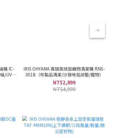
機 IC-
IRIS OHYAMA 寬版高效型織物清潔機 RNS-
IRIS OH
螨/UV紫
301B（布製品清潔/沙發地毯床墊/寵物）
NT$2,899
NT$4,999
入門款首選！