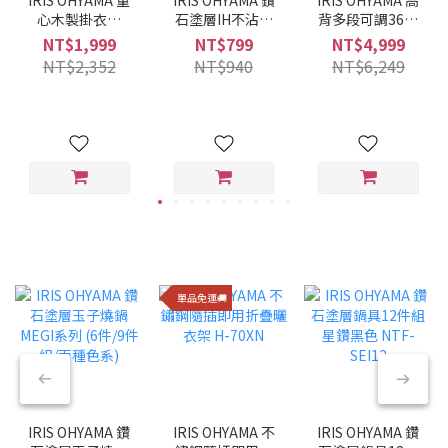
心木製掛衣架
石塗層IH不沾平
背多段可調360°
WTHR-830
底鍋 28CM VDI-
旋轉布質舒適躺
NT$1,999
NT$799
NT$4,999
F28 (酒紅色)
椅 FACN-KHB
NT$2,352
NT$940
NT$6,249
單品免運🚚
IRIS OHYAMA 鑽
IRIS OHYAMA 不
IRIS OHYAMA 鑽