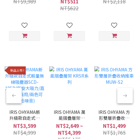
NT$9,989
NT$511
NT$2,118
黑/6種調理模式/
NT$622
多合一)
新品上市 !
IRIS OHYAMA新
IRIS OHYAMA 萬
IRIS OHYAMA 方
升級款自走式輕
能摺疊層架
形雙層折疊收納
量無線吸塵器
KRSR系列
推車 MUW-S2
NT$3,599
NT$2,649 ~
NT$1,499
SCD-185P(氣旋
NT$4,999
NT$4,399
NT$1,765
大吸力/直立手持