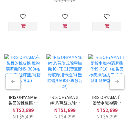
NT$5,175
兩用/兩色可選/低
噪音)
IRIS OHYAMA布
IRIS OHYAMA 無
IRIS OHYAMA 自
製品的橡皮擦 織
線UV氣旋式除塵
動給水織物清潔
物清潔機RNS-
螨機 IC-FDC1(智
機 RNS-P10（布
NT$2,899
NT$1,899
NT$2,899
300(布沙發/地毯
慧髒污感應指示
製品橡皮擦/強力
NT$5,499
NT$4,299
NT$5,299
床墊/寵物髒污清
燈/除塵除螨/UV
去汙/沙發地毯床
潔)
紫外線殺菌燈)
墊寵物）