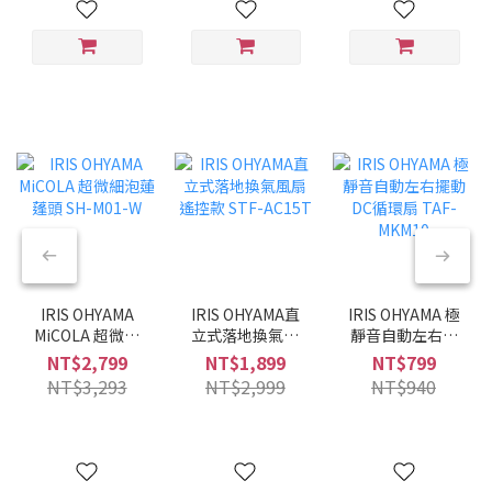
IRIS OHYAMA
IRIS OHYAMA直
IRIS OHYAMA 極
MiCOLA 超微細
立式落地換氣風
靜音自動左右擺
泡蓮蓬頭 SH-
扇 遙控款 STF-
動DC循環扇
NT$2,799
NT$1,899
NT$799
M01-W
AC15T
TAF-MKM10
NT$3,293
NT$2,999
NT$940