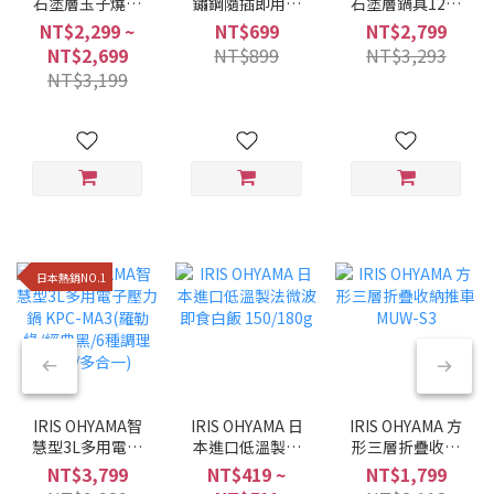
石塗層玉子燒鍋
鏽鋼隨插即用折
石塗層鍋具12件
MEGI系列 (6件/9
疊曬衣架 H-
組 星鑽黑色
NT$2,299 ~
NT$699
NT$2,799
件組/兩種色系)
70XN
NTF-SEI12
NT$2,699
NT$899
NT$3,293
NT$3,199
日本熱銷NO.1
IRIS OHYAMA智
IRIS OHYAMA 日
IRIS OHYAMA 方
慧型3L多用電子
本進口低溫製法
形三層折疊收納
壓力鍋 KPC-
微波即食白飯
推車 MUW-S3
NT$3,799
NT$419 ~
NT$1,799
MA3(羅勒綠/經典
150/180g