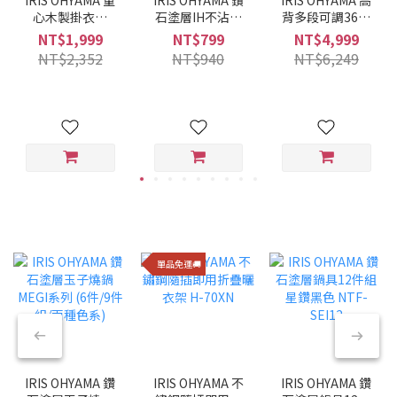
心木製掛衣架
石塗層IH不沾平
背多段可調360°
WTHR-830
底鍋 28CM VDI-
旋轉布質舒適躺
NT$1,999
NT$799
NT$4,999
F28 (酒紅色)
椅 FACN-KHB
NT$2,352
NT$940
NT$6,249
單品免運🚚
IRIS OHYAMA 鑽
IRIS OHYAMA 不
IRIS OHYAMA 鑽