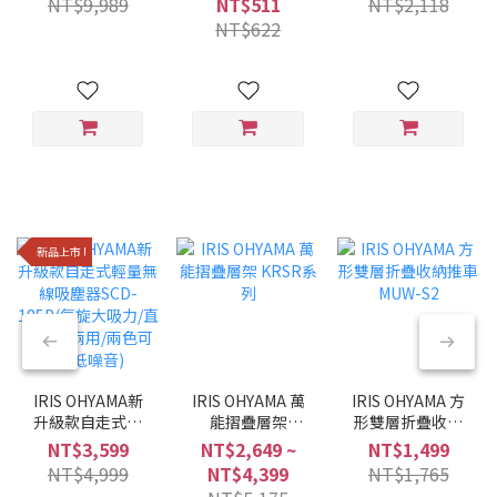
NT$9,989
NT$511
NT$2,118
黑/6種調理模式/
NT$622
多合一)
新品上市 !
IRIS OHYAMA新
IRIS OHYAMA 萬
IRIS OHYAMA 方
升級款自走式輕
能摺疊層架
形雙層折疊收納
量無線吸塵器
KRSR系列
推車 MUW-S2
NT$3,599
NT$2,649 ~
NT$1,499
SCD-185P(氣旋
NT$4,999
NT$4,399
NT$1,765
大吸力/直立手持