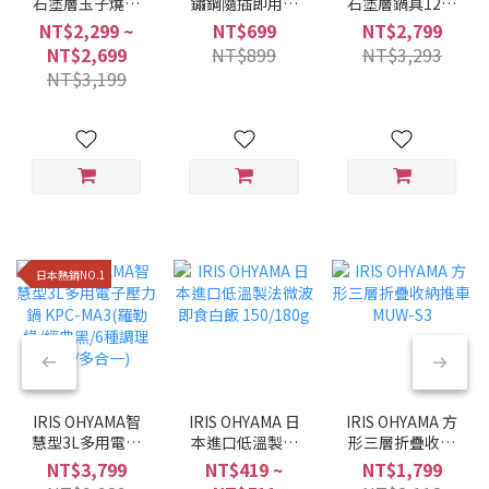
石塗層玉子燒鍋
鏽鋼隨插即用折
石塗層鍋具12件
MEGI系列 (6件/9
疊曬衣架 H-
組 星鑽黑色
NT$2,299 ~
NT$699
NT$2,799
件組/兩種色系)
70XN
NTF-SEI12
NT$2,699
NT$899
NT$3,293
NT$3,199
日本熱銷NO.1
IRIS OHYAMA智
IRIS OHYAMA 日
IRIS OHYAMA 方
慧型3L多用電子
本進口低溫製法
形三層折疊收納
壓力鍋 KPC-
微波即食白飯
推車 MUW-S3
NT$3,799
NT$419 ~
NT$1,799
MA3(羅勒綠/經典
150/180g