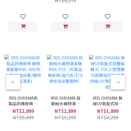
NT$5,175
兩用/兩色可選/低
噪音)
IRIS OHYAMA布
IRIS OHYAMA 自
IRIS OHYAMA 無
製品的橡皮擦 織
動給水織物清潔
線UV氣旋式除塵
物清潔機RNS-
機 RNS-P10（布
螨機 IC-FDC1(智
NT$2,899
NT$2,899
NT$1,899
300(布沙發/地毯
製品橡皮擦/強力
慧髒污感應指示
NT$5,499
NT$5,299
NT$4,299
床墊/寵物髒污清
去汙/沙發地毯床
燈/除塵除螨/UV
潔)
墊寵物）
紫外線殺菌燈)