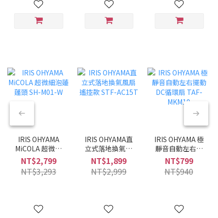
IRIS OHYAMA
IRIS OHYAMA直
IRIS OHYAMA 極
MiCOLA 超微細
立式落地換氣風
靜音自動左右擺
泡蓮蓬頭 SH-
扇 遙控款 STF-
動DC循環扇
NT$2,799
NT$1,899
NT$799
M01-W
AC15T
TAF-MKM10
NT$3,293
NT$2,999
NT$940