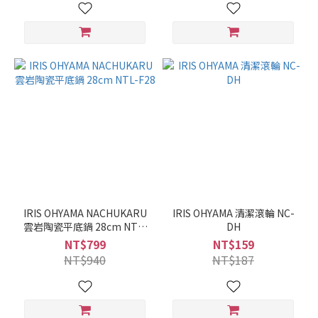
IRIS OHYAMA NACHUKARU
IRIS OHYAMA 清潔滾輪 NC-
雲岩陶瓷平底鍋 28cm NTL-
DH
F28
NT$799
NT$159
NT$940
NT$187