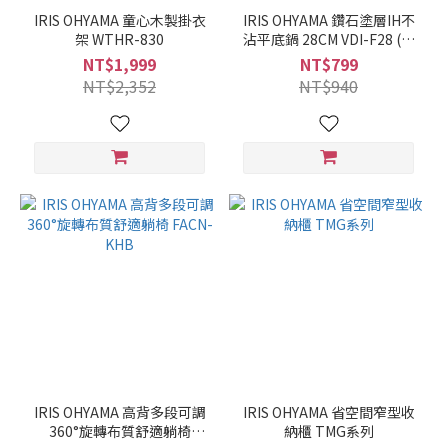
IRIS OHYAMA 童心木製掛衣
IRIS OHYAMA 鑽石塗層IH不
架 WTHR-830
沾平底鍋 28CM VDI-F28 (酒
紅色)
NT$1,999
NT$799
NT$2,352
NT$940
IRIS OHYAMA 高背多段可調
IRIS OHYAMA 省空間窄型收
360°旋轉布質舒適躺椅
納櫃 TMG系列