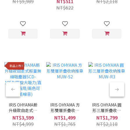
NT$9,989
NT$511
NT$2,118
黑/6種調理模式/
NT$622
多合一)
新品上市 !
IRIS OHYAMA新
IRIS OHYAMA 方
IRIS OHYAMA 圓
升級款自走式輕
形雙層折疊收納
形三層折疊收納
量無線吸塵器
推車 MUW-S2
推車 MUW-R3
NT$3,599
NT$1,499
NT$1,799
SCD-185P(氣旋
NT$4,999
NT$1,765
NT$2,118
大吸力/直立手持