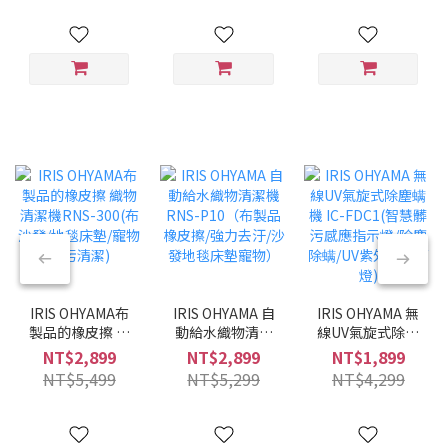
兩用/兩色可選/低
噪音)
IRIS OHYAMA布
IRIS OHYAMA 自
IRIS OHYAMA 無
製品的橡皮擦 織
動給水織物清潔
線UV氣旋式除塵
物清潔機RNS-
機 RNS-P10（布
螨機 IC-FDC1(智
NT$2,899
NT$2,899
NT$1,899
300(布沙發/地毯
製品橡皮擦/強力
慧髒污感應指示
NT$5,499
NT$5,299
NT$4,299
床墊/寵物髒污清
去汙/沙發地毯床
燈/除塵除螨/UV
潔)
墊寵物）
紫外線殺菌燈)