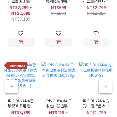
石塗層玉子燒鍋
鏽鋼隨插即用折
石塗層鍋具12件
MEGI系列 (6件/9
疊曬衣架 H-
組 星鑽黑色
NT$2,299 ~
NT$699
NT$2,799
件組/兩種色系)
70XN
NTF-SEI12
NT$2,699
NT$899
NT$3,293
NT$3,199
日本熱銷NO.1
IRIS OHYAMA智
IRIS OHYAMA 日
IRIS OHYAMA 方
慧型3L多用電子
本進口低溫製法
形三層折疊收納
壓力鍋 KPC-
微波即食白飯
推車 MUW-S3
NT$3,799
NT$419 ~
NT$1,799
MA3(羅勒綠/經典
150/180g