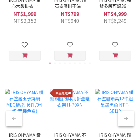
心木製掛衣架
石塗層IH不沾平
背多段可調360°
WTHR-830
底鍋 28CM VDI-
旋轉布質舒適躺
NT$1,999
NT$799
NT$4,999
F28 (酒紅色)
椅 FACN-KHB
NT$2,352
NT$940
NT$6,249
單品免運🚚
IRIS OHYAMA 鑽
IRIS OHYAMA 不
IRIS OHYAMA 鑽