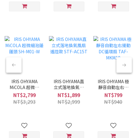
IRIS OHYAMA
IRIS OHYAMA直
IRIS OHYAMA 極
MiCOLA 超微細
立式落地換氣風
靜音自動左右擺
泡蓮蓬頭 SH-
扇 遙控款 STF-
動DC循環扇
NT$2,799
NT$1,899
NT$799
M01-W
AC15T
TAF-MKM10
NT$3,293
NT$2,999
NT$940