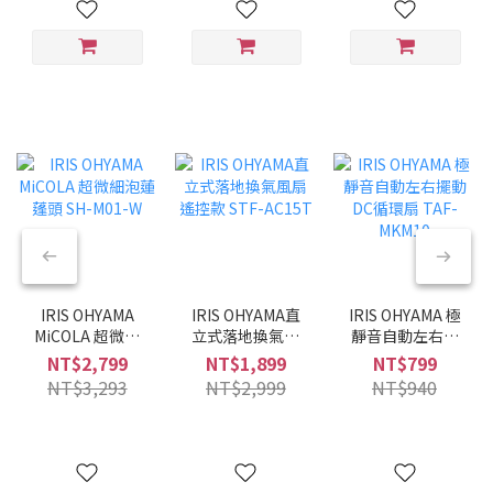
IRIS OHYAMA
IRIS OHYAMA直
IRIS OHYAMA 極
MiCOLA 超微細
立式落地換氣風
靜音自動左右擺
泡蓮蓬頭 SH-
扇 遙控款 STF-
動DC循環扇
NT$2,799
NT$1,899
NT$799
M01-W
AC15T
TAF-MKM10
NT$3,293
NT$2,999
NT$940