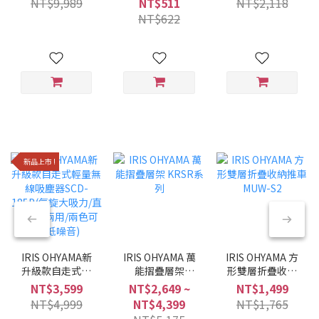
NT$9,989
NT$511
NT$2,118
黑/6種調理模式/
NT$622
多合一)
新品上市 !
IRIS OHYAMA新
IRIS OHYAMA 萬
IRIS OHYAMA 方
升級款自走式輕
能摺疊層架
形雙層折疊收納
量無線吸塵器
KRSR系列
推車 MUW-S2
NT$3,599
NT$2,649 ~
NT$1,499
SCD-185P(氣旋
NT$4,999
NT$4,399
NT$1,765
大吸力/直立手持