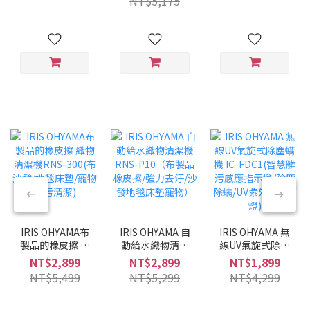
NT$5,175
兩用/兩色可選/低
噪音)
IRIS OHYAMA布
IRIS OHYAMA 自
IRIS OHYAMA 無
製品的橡皮擦 織
動給水織物清潔
線UV氣旋式除塵
物清潔機RNS-
機 RNS-P10（布
螨機 IC-FDC1(智
NT$2,899
NT$2,899
NT$1,899
300(布沙發/地毯
製品橡皮擦/強力
慧髒污感應指示
NT$5,499
NT$5,299
NT$4,299
床墊/寵物髒污清
去汙/沙發地毯床
燈/除塵除螨/UV
潔)
墊寵物）
紫外線殺菌燈)