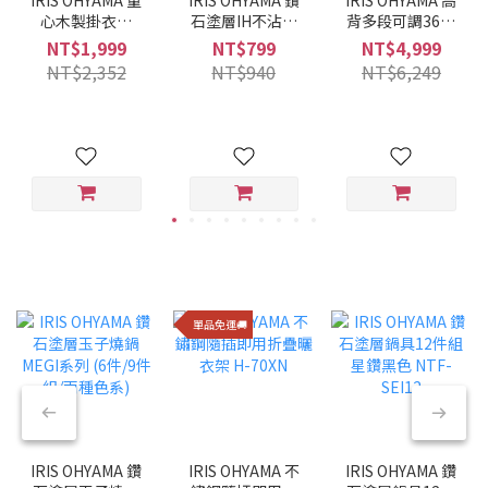
心木製掛衣架
石塗層IH不沾平
背多段可調360°
WTHR-830
底鍋 28CM VDI-
旋轉布質舒適躺
NT$1,999
NT$799
NT$4,999
F28 (酒紅色)
椅 FACN-KHB
NT$2,352
NT$940
NT$6,249
單品免運🚚
IRIS OHYAMA 鑽
IRIS OHYAMA 不
IRIS OHYAMA 鑽