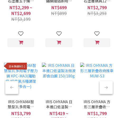
石塗層玉子燒鍋
鏽鋼隨插即用折
石塗層鍋具12件
MEGI系列 (6件/9
疊曬衣架 H-
組 星鑽黑色
NT$2,299 ~
NT$699
NT$2,799
件組/兩種色系)
70XN
NTF-SEI12
NT$2,699
NT$899
NT$3,293
NT$3,199
日本熱銷NO.1
IRIS OHYAMA智
IRIS OHYAMA 日
IRIS OHYAMA 方
慧型3L多用電子
本進口低溫製法
形三層折疊收納
壓力鍋 KPC-
微波即食白飯
推車 MUW-S3
NT$3,799
NT$419 ~
NT$1,799
MA3(羅勒綠/經典
150/180g