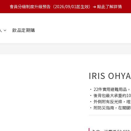
會員分級制度升級預告（2026/09/01起生效）➔ 點此了解詳情
人
飲品定期購
IRIS OH
• 22件實用避難用品
• 後背包最大承重約10 
• 外側附有反光條，
• 附防災指南，在關