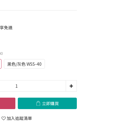
 享免運
40
黑色/灰色 WSS-40
立即購買
加入追蹤清單