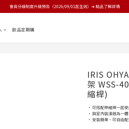
會員分級制度升級預告（2026/09/01起生效）➔ 點此了解詳情
人
飲品定期購
IRIS O
架 WSS-4
縮桿)
• 可搭配伸縮桿一起
• 與室內裝潢融為一
• 安裝簡單、可自由