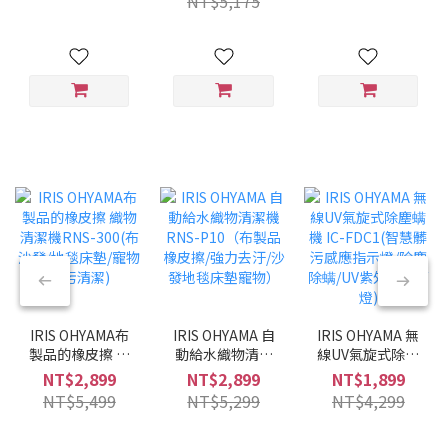
NT$5,175
兩用/兩色可選/低
噪音)
IRIS OHYAMA布
IRIS OHYAMA 自
IRIS OHYAMA 無
製品的橡皮擦 織
動給水織物清潔
線UV氣旋式除塵
物清潔機RNS-
機 RNS-P10（布
螨機 IC-FDC1(智
NT$2,899
NT$2,899
NT$1,899
300(布沙發/地毯
製品橡皮擦/強力
慧髒污感應指示
NT$5,499
NT$5,299
NT$4,299
床墊/寵物髒污清
去汙/沙發地毯床
燈/除塵除螨/UV
潔)
墊寵物）
紫外線殺菌燈)