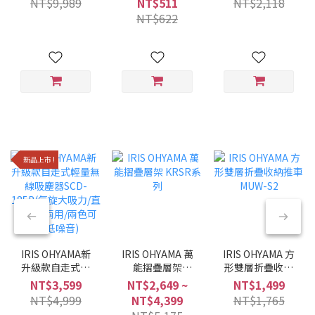
NT$9,989
NT$511
NT$2,118
黑/6種調理模式/
NT$622
多合一)
新品上市 !
IRIS OHYAMA新
IRIS OHYAMA 萬
IRIS OHYAMA 方
升級款自走式輕
能摺疊層架
形雙層折疊收納
量無線吸塵器
KRSR系列
推車 MUW-S2
NT$3,599
NT$2,649 ~
NT$1,499
SCD-185P(氣旋
NT$4,999
NT$4,399
NT$1,765
大吸力/直立手持