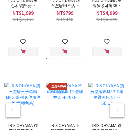
心木製掛衣架
石塗層IH不沾平
背多段可調360°
WTHR-830
底鍋 28CM VDI-
旋轉布質舒適躺
NT$1,999
NT$799
NT$4,999
F28 (酒紅色)
椅 FACN-KHB
NT$2,352
NT$940
NT$6,249
單品免運🚚
IRIS OHYAMA 鑽
IRIS OHYAMA 不
IRIS OHYAMA 鑽