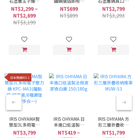
石塗層玉子燒鍋
鏽鋼隨插即用折
石塗層鍋具12件
MEGI系列 (6件/9
疊曬衣架 H-
組 星鑽黑色
NT$2,299 ~
NT$699
NT$2,799
件組/兩種色系)
70XN
NTF-SEI12
NT$2,699
NT$899
NT$3,293
NT$3,199
日本熱銷NO.1
IRIS OHYAMA智
IRIS OHYAMA 日
IRIS OHYAMA 方
慧型3L多用電子
本進口低溫製法
形三層折疊收納
壓力鍋 KPC-
微波即食白飯
推車 MUW-S3
NT$3,799
NT$419 ~
NT$1,799
MA3(羅勒綠/經典
150/180g