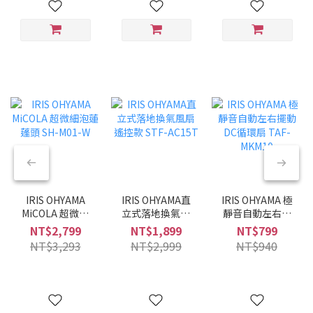
IRIS OHYAMA
IRIS OHYAMA直
IRIS OHYAMA 極
MiCOLA 超微細
立式落地換氣風
靜音自動左右擺
泡蓮蓬頭 SH-
扇 遙控款 STF-
動DC循環扇
NT$2,799
NT$1,899
NT$799
M01-W
AC15T
TAF-MKM10
NT$3,293
NT$2,999
NT$940