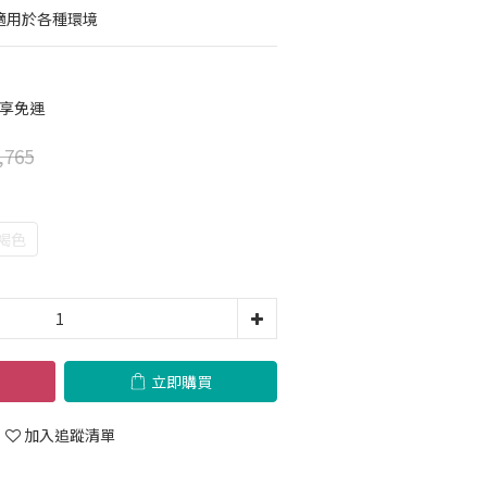
適用於各種環境
 享免運
,765
褐色
立即購買
加入追蹤清單