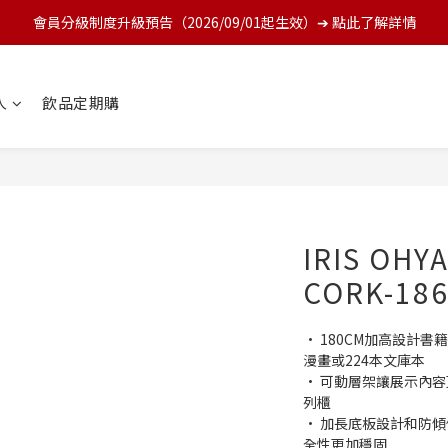
會員分級制度升級預告（2026/09/01起生效）➔ 點此了解詳情
人
飲品定期購
IRIS O
CORK-18
• 180CM加高設計
漫畫或224本文庫本
• 可動層架讓展示內
列櫃
• 加長底板設計和防
全性更加穩固