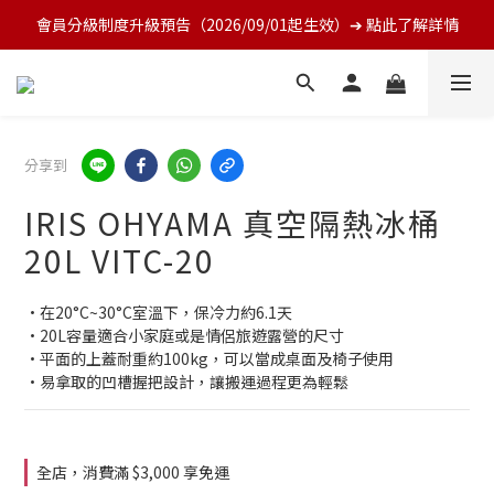
會員分級制度升級預告（2026/09/01起生效）➔ 點此了解詳情
分享到
IRIS OHYAMA 真空隔熱冰桶
20L VITC-20
•在20°C~30°C室溫下，保冷力約6.1天
•20L容量適合小家庭或是情侶旅遊露營的尺寸
•平面的上蓋耐重約100kg，可以當成桌面及椅子使用
•易拿取的凹槽握把設計，讓搬運過程更為輕鬆
全店，消費滿 $3,000 享免運