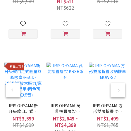
NT$9,989
NT$511
NT$2,118
黑/6種調理模式/
NT$622
多合一)
新品上市 !
IRIS OHYAMA新
IRIS OHYAMA 萬
IRIS OHYAMA 方
升級款自走式輕
能摺疊層架
形雙層折疊收納
量無線吸塵器
KRSR系列
推車 MUW-S2
NT$3,599
NT$2,649 ~
NT$1,499
SCD-185P(氣旋
NT$4,999
NT$4,399
NT$1,765
大吸力/直立手持