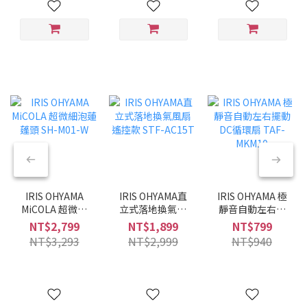
IRIS OHYAMA
IRIS OHYAMA直
IRIS OHYAMA 極
MiCOLA 超微細
立式落地換氣風
靜音自動左右擺
泡蓮蓬頭 SH-
扇 遙控款 STF-
動DC循環扇
NT$2,799
NT$1,899
NT$799
M01-W
AC15T
TAF-MKM10
NT$3,293
NT$2,999
NT$940