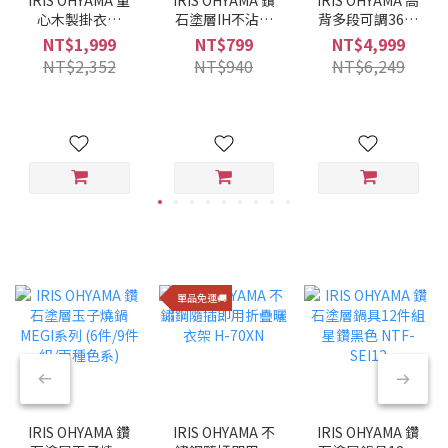
心木製掛衣架
石塗層IH不沾平
背多段可調360°
WTHR-830
底鍋 28CM VDI-
旋轉布質舒適躺
NT$1,999
NT$799
NT$4,999
F28 (酒紅色)
椅 FACN-KHB
NT$2,352
NT$940
NT$6,249
單品免運🚚
IRIS OHYAMA 鑽
IRIS OHYAMA 不
IRIS OHYAMA 鑽