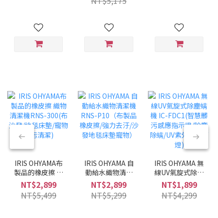
NT$5,175
兩用/兩色可選/低
噪音)
IRIS OHYAMA布
IRIS OHYAMA 自
IRIS OHYAMA 無
製品的橡皮擦 織
動給水織物清潔
線UV氣旋式除塵
物清潔機RNS-
機 RNS-P10（布
螨機 IC-FDC1(智
NT$2,899
NT$2,899
NT$1,899
300(布沙發/地毯
製品橡皮擦/強力
慧髒污感應指示
NT$5,499
NT$5,299
NT$4,299
床墊/寵物髒污清
去汙/沙發地毯床
燈/除塵除螨/UV
潔)
墊寵物）
紫外線殺菌燈)