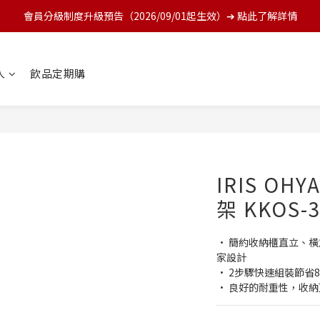
會員分級制度升級預告（2026/09/01起生效）➔ 點此了解詳情
人
飲品定期購
IRIS O
架 KKOS-
• 簡約收納櫃直立、
家設計
• 2步驟快速組裝節省
• 良好的耐重性，收