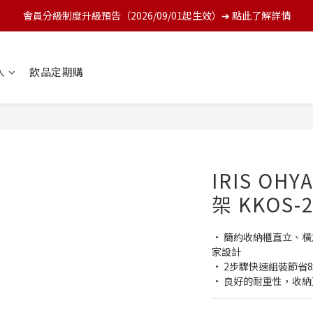
會員分級制度升級預告（2026/09/01起生效）➔ 點此了解詳情
人
飲品定期購
IRIS O
架 KKOS-
• 簡約收納櫃直立、
家設計
• 2步驟快速組裝節省
• 良好的耐重性，收