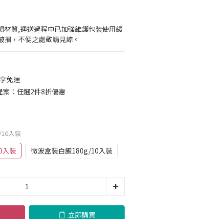
損材質,運送過程中已加強維護包裝使用緩
破損，不便之處敬請見諒。
 享免運
案：任選2件8折優惠
/10入裝
0入裝
微波盒裝白飯180g/10入裝
立即購買