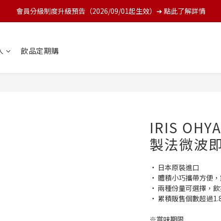
會員分級制度升級預告（2026/09/01起生效）➔ 點此了解詳情
人
飲品定期購
IRIS O
製法微波即食
• 日本原裝進口
• 體積小巧攜帶方便
• 兩種份量可選擇，
• 累積販售個數超過1
※賞味期限