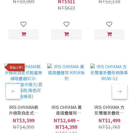
NT$9,989
NT$511
NT$2,118
黑/6種調理模式/
NT$622
多合一)
新品上市 !
IRIS OHYAMA新
IRIS OHYAMA 萬
IRIS OHYAMA 方
升級款自走式輕
能摺疊層架
形雙層折疊收納
量無線吸塵器
KRSR系列
推車 MUW-S2
NT$3,599
NT$2,649 ~
NT$1,499
SCD-185P(氣旋
NT$4,999
NT$4,399
NT$1,765
大吸力/直立手持