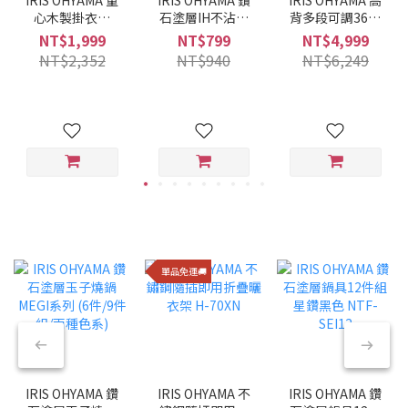
心木製掛衣架
石塗層IH不沾平
背多段可調360°
WTHR-830
底鍋 28CM VDI-
旋轉布質舒適躺
NT$1,999
NT$799
NT$4,999
F28 (酒紅色)
椅 FACN-KHB
NT$2,352
NT$940
NT$6,249
單品免運🚚
IRIS OHYAMA 鑽
IRIS OHYAMA 不
IRIS OHYAMA 鑽