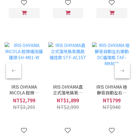
IRIS OHYAMA
IRIS OHYAMA直
IRIS OHYAMA 極
MiCOLA 超微細
立式落地換氣風
靜音自動左右擺
泡蓮蓬頭 SH-
扇 遙控款 STF-
動DC循環扇
NT$2,799
NT$1,899
NT$799
M01-W
AC15T
TAF-MKM10
NT$3,293
NT$2,999
NT$940