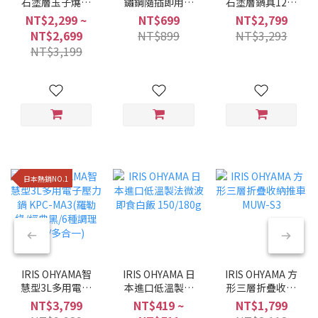
石塗層玉子燒鍋
鏽鋼隨插即用折
石塗層鍋具12件
MEGI系列 (6件/9
疊曬衣架 H-
組 星鑽黑色
NT$2,299 ~
NT$699
NT$2,799
件組/兩種色系)
70XN
NTF-SEI12
NT$2,699
NT$899
NT$3,293
NT$3,199
日本熱銷NO.1
IRIS OHYAMA智
IRIS OHYAMA 日
IRIS OHYAMA 方
慧型3L多用電子
本進口低溫製法
形三層折疊收納
壓力鍋 KPC-
微波即食白飯
推車 MUW-S3
NT$3,799
NT$419 ~
NT$1,799
MA3(羅勒綠/經典
150/180g