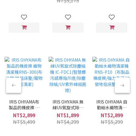
NT$5,175
兩用/兩色可選/低
噪音)
IRIS OHYAMA布
IRIS OHYAMA 無
IRIS OHYAMA 自
製品的橡皮擦 織
線UV氣旋式除塵
動給水織物清潔
物清潔機RNS-
螨機 IC-FDC1(智
機 RNS-P10（布
NT$2,899
NT$1,899
NT$2,899
300(布沙發/地毯
慧髒污感應指示
製品橡皮擦/強力
NT$5,499
NT$4,299
NT$5,299
床墊/寵物髒污清
燈/除塵除螨/UV
去汙/沙發地毯床
潔)
紫外線殺菌燈)
墊寵物）