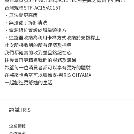
與日本型號STF-AC15EC/AC15TEC所差異之處為下列所示
台灣規格STF-AC15/AC15T
•無法變更高度
•無法徒手拆卸清洗
•電源線位置設於風扇頭後方
•遙控器收納為利用卡榫方式收納於支撐桿上
此次所接收到的所有建議及指導
我們都確實的收到並且銘記在心
往後會再更精進我們的服務及溝通
希望每一位消費者都可以享有更好的體驗
在將來也希望可以繼續支持IRIS OHYAMA
一起創造更舒適的生活
認識 IRIS
企業情報
合作提案