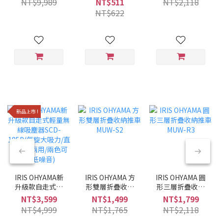
NT$9,989
NT$511
NT$2,118
黑/6種調理模式/
NT$622
多合一)
新品上市 !
IRIS OHYAMA新
IRIS OHYAMA 方
IRIS OHYAMA 圓
升級款自走式輕
形雙層折疊收納
形三層折疊收納
量無線吸塵器
推車 MUW-S2
推車 MUW-R3
NT$3,599
NT$1,499
NT$1,799
SCD-185P(氣旋
NT$4,999
NT$1,765
NT$2,118
大吸力/直立手持