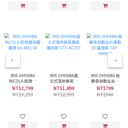
IRIS OHYAMA
IRIS OHYAMA直
IRIS OHYAMA 極
MiCOLA 超微細
立式落地換氣風
靜音自動左右擺
泡蓮蓬頭 SH-
扇 遙控款 STF-
動DC循環扇
NT$2,799
NT$1,899
NT$799
M01-W
AC15T
TAF-MKM10
NT$3,293
NT$2,999
NT$940