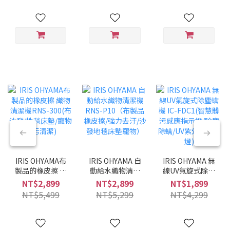
兩用/兩色可選/低
噪音)
IRIS OHYAMA布
IRIS OHYAMA 自
IRIS OHYAMA 無
製品的橡皮擦 織
動給水織物清潔
線UV氣旋式除塵
物清潔機RNS-
機 RNS-P10（布
螨機 IC-FDC1(智
NT$2,899
NT$2,899
NT$1,899
300(布沙發/地毯
製品橡皮擦/強力
慧髒污感應指示
NT$5,499
NT$5,299
NT$4,299
床墊/寵物髒污清
去汙/沙發地毯床
燈/除塵除螨/UV
潔)
墊寵物）
紫外線殺菌燈)