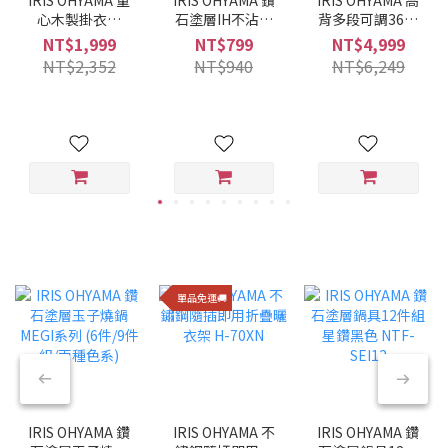
心木製掛衣架
石塗層IH不沾平
背多段可調360°
WTHR-830
底鍋 28CM VDI-
旋轉布質舒適躺
NT$1,999
NT$799
NT$4,999
F28 (酒紅色)
椅 FACN-KHB
NT$2,352
NT$940
NT$6,249
單品免運🚚
IRIS OHYAMA 鑽
IRIS OHYAMA 不
IRIS OHYAMA 鑽